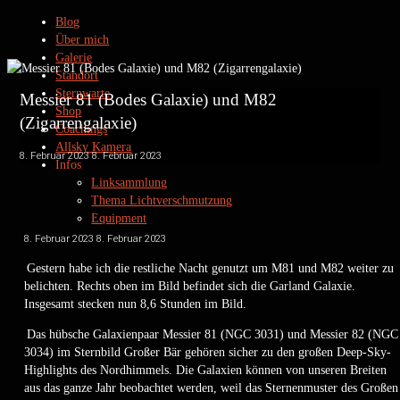
Blog
Über mich
Galerie
Standort
Sternwarte
Messier 81 (Bodes Galaxie) und M82
Shop
(Zigarrengalaxie)
Coachings
Allsky Kamera
8. Februar 2023
8. Februar 2023
Infos
Linksammlung
Thema Lichtverschmutzung
Equipment
Datenschutz
8. Februar 2023
8. Februar 2023
Kontakt
Gestern habe ich die restliche Nacht genutzt um M81 und M82 weiter zu
Impressum
belichten. Rechts oben im Bild befindet sich die Garland Galaxie.
Insgesamt stecken nun 8,6 Stunden im Bild.
Das hübsche Galaxienpaar Messier 81 (NGC 3031) und Messier 82 (NGC
Privatsternwarte Winkerling
3034) im Sternbild Großer Bär gehören sicher zu den großen Deep-Sky-
Highlights des Nordhimmels. Die Galaxien können von unseren Breiten
by www.heinerweiss.de
aus das ganze Jahr beobachtet werden, weil das Sternenmuster des Großen