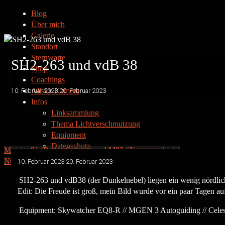
Blog
Über mich
Galerie
Standort
Sternwarte
SH2-263 und vdB 38
Shop
Coachings
Allsky Kamera
10. Februar 2023
20. Februar 2023
Infos
Linksammlung
Thema Lichtverschmutzung
Equipment
Datenschutz
Messier 81 (Bodes Galaxie) und M82 (Zigarrengalaxie)
Kontakt
NGC1333 – der Embryo Nebel
10. Februar 2023
20. Februar 2023
Impressum
SH2-263 und vdB38 (der Dunkelnebel) liegen ein wenig nördlich
Edit: Die Freude ist groß, mein Bild wurde vor ein paar Tagen au
Equipment: Skywatcher EQ8-R // MGEN 3 Autoguiding // Celes
Privatsternwarte Winkerling
Facebook
Instagram
E-Mail