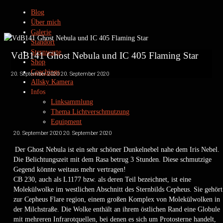
Blog
Über mich
Galerie
Standort
Sternwarte
VdB141 Ghost Nebula und IC 405 Flaming Star
Shop
Coachings
20. September 2020
20. September 2020
Allsky Kamera
Infos
Linksammlung
Thema Lichtverschmutzung
Equipment
Datenschutz
20. September 2020
20. September 2020
Kontakt
Der Ghost Nebula ist ein sehr schöner Dunkelnebel nahe dem Iris Nebel.
Impressum
Die Belichtungszeit mit dem Rasa betrug 3 Stunden. Diese schmutzige
Gegend könnte weitaus mehr vertragen!
CB 230, auch als L1177 bzw. als deren Teil bezeichnet, ist eine
Molekülwolke im westlichen Abschnitt des Sternbilds Cepheus. Sie gehört
Privatsternwarte Winkerling
zur Cepheus Flare region, einem großen Komplex von Molekülwolken in
by www.heinerweiss.de
der Milchstraße. Die Wolke enthält an ihrem östlichen Rand eine Globule
mit mehreren Infrarotquellen, bei denen es sich um Protosterne handelt,