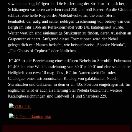
sowie einen zugehörigen Jet. Die Entfernung der Struktur ist unsicher;
Schätzungen variieren zwischen rund 250 und 550 Parsec. An die Globule
schließt eine helle Region der Molekülwolke an, die einen Stern
beinhaltet, der aufgrund seiner nebligen Erscheinung von Sidney van den
Bergh im Jahr 1966 als Reflexionsnebel
vdB 141
katalogisiert wurde.
Weiter westlich sind säulenartige Strukturen zu finden, deren Aussehen an
Gespenster erinnert. Aufgrund dieser Formationen wird der Nebel
gelegentlich mit Namen bedacht, wie beispielsweise „Spooky Nebula“,
„The Ghosts of Cepheus“ oder ähnlichen.
IC 405 ist die Bezeichnung eines diffusen Nebels im Sternbild Fuhrmann.
IC 405 hat eine Winkelausdehnung von 30.0′ × 20.0′ und eine scheinbare
Helligkeit von etwa 10 mag. Das „IC“ im Namen steht für Index
Catalogue, einen astronomischen Katalog von galaktischen Nebeln,
Sternhaufen und Galaxien, in dem er an 405. Position eingetragen ist. Im
englischen wird er auch als Flaming Star Nebula bezeichnet; weitere
Katalogbezeichnungen sind Caldwell 31 und Sharpless 229.