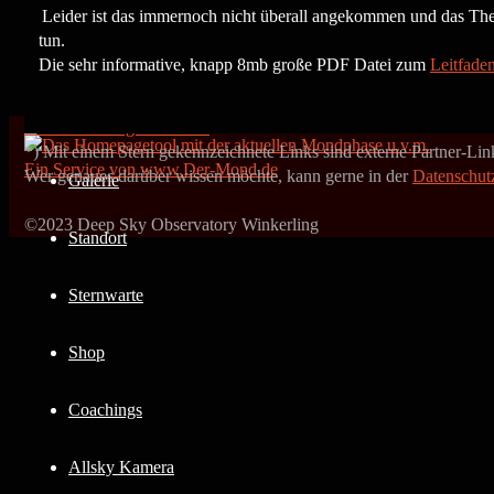
by www.heinerweiss.de
Leider ist das immernoch nicht überall angekommen und das T
tun.
Skip
Die sehr informative, knapp 8mb große PDF Datei zum
Leitfade
Blog
to
content
Über mich
Back
Facebook
Instagram
E-Mail
to
*) Mit einem Stern gekennzeichnete Links sind externe Partner-Links
Ein Service von www.Der-Mond.de
Top
Wer genaues darüber wissen möchte, kann gerne in der
Datenschut
Galerie
©2023 Deep Sky Observatory Winkerling
Standort
Sternwarte
Shop
Coachings
Allsky Kamera