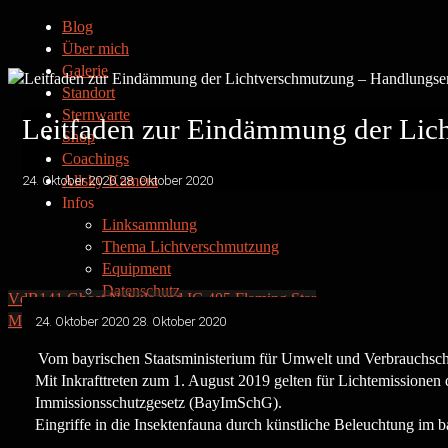
Blog
Über mich
Galerie
Standort
Sternwarte
Leitfaden zur Eindämmung der Li
Shop
Coachings
Allsky Kamera
24. Oktober 2020
28. Oktober 2020
Infos
Linksammlung
Thema Lichtverschmutzung
Equipment
Datenschutz
VdB141 Ghost Nebula und IC 405 Flaming Star
Kontakt
Mondpanorama und Mars vom 24.10.2020
24. Oktober 2020
28. Oktober 2020
Impressum
Vom bayrischen Staatsministerium für Umwelt und Verbrauchsc
Mit Inkrafttreten zum 1. August 2019 gelten für Lichtemissionen
Immissionsschutzgesetz (BayImSchG).
Eingriffe in die Insektenfauna durch künstliche Beleuchtung im
Privatsternwarte Winkerling
Facebook
Instagram
E-Mail