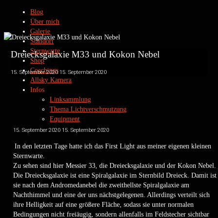
Blog
Über mich
Galerie
Standort
Sternwarte
Dreiecksgalaxie M33 und Kokon Nebel
Shop
Coachings
15. September 2020
15. September 2020
Allsky Kamera
Infos
Linksammlung
Thema Lichtverschmutzung
Equipment
Datenschutz
15. September 2020
15. September 2020
Kontakt
In den letzten Tage hatte ich das First Light aus meiner eigenen kleinen
Impressum
Sternwarte.
Zu sehen sind hier Messier 33, die Dreiecksgalaxie und der Kokon Nebel.
Die Dreiecksgalaxie ist eine Spiralgalaxie im Sternbild Dreieck. Damit ist
sie nach dem Andromedanebel die zweithellste Spiralgalaxie am
Privatsternwarte Winkerling
Nachthimmel und eine der uns nächstgelegenen. Allerdings verteilt sich
by www.heinerweiss.de
ihre Helligkeit auf eine größere Fläche, sodass sie unter normalen
Bedingungen nicht freiäugig, sondern allenfalls im Feldstecher sichtbar