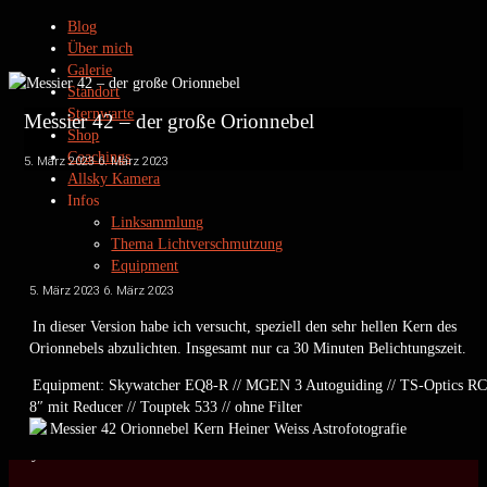
Blog
Über mich
Galerie
Standort
Sternwarte
Messier 42 – der große Orionnebel
Shop
Coachings
5. März 2023
6. März 2023
Allsky Kamera
Infos
Linksammlung
Thema Lichtverschmutzung
Equipment
Datenschutz
5. März 2023
6. März 2023
Kontakt
In dieser Version habe ich versucht, speziell den sehr hellen Kern des
Impressum
Orionnebels abzulichten. Insgesamt nur ca 30 Minuten Belichtungszeit.
Equipment: Skywatcher EQ8-R // MGEN 3 Autoguiding // TS-Optics RC
8″ mit Reducer // Touptek 533 // ohne Filter
Privatsternwarte Winkerling
by www.heinerweiss.de