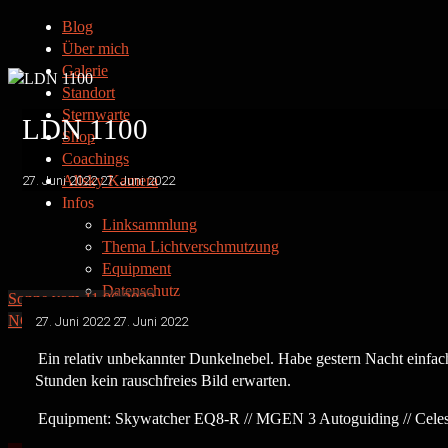
Blog
Über mich
Galerie
Standort
Sternwarte
LDN 1100
Shop
Coachings
Allsky Kamera
27. Juni 2022
27. Juni 2022
Infos
Linksammlung
Thema Lichtverschmutzung
Equipment
Datenschutz
Sonne vom 11.06.2022
Kontakt
NGC7822 – in HOO und Bicolor
27. Juni 2022
27. Juni 2022
Impressum
Ein relativ unbekannter Dunkelnebel. Habe gestern Nacht einfac
Stunden kein rauschfreies Bild erwarten.
Equipment: Skywatcher EQ8-R // MGEN 3 Autoguiding // Celes
Privatsternwarte Winkerling
Facebook
Instagram
E-Mail