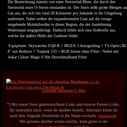
Die Bezeichnung stammt von einer Sternwind-Blase, die durch den
Sternwind eines O-Sterns entstanden ist. Der Stern stößt große Mengen an
Gas aus, die sich mit rund 28 Kilometer pro Sekunde in die Umgebung
ausbreiten. Dabei stoßen die expandierenden Gase auf die riesige
umgebende Molekülwolke in dieser Region, die der Ausdehnung
Widerstand entgegenbringt. Dadurch bildet sich eine Stoßwelle aus,
welche die äußere Hülle der Gasblase bildet.
Equipment: Skywatcher EQ8-R // MGEN 3 Autoguiding // TS-Optics RC
8″ mit Reducer // Touptek 533 // RGB Sterne ohne Filter / Nebel mit
Askar Colour Magic 6 Nm Duoschmalband Filter
Ein Service von www.Der-Mond.de
Facebook
Instagram
E-Mail
*) Mit einem Stern gekennzeichnete Links sind externe Partner-Links.
Ihr unterstützt mich, wenn ihr darüber bestellt. Alternativ könnt ihr
auch über folgende Direktlinks in die Shops wechseln:
Amazon.de
.
Wer genaues darüber wissen möchte, kann gerne in der
Datenschutzerklärung
nachsehen.