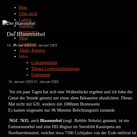
Blog
Über mich
Galerie
Standort
Sternwarte
Der Blasennebel
Shop
Coachings
16. Januar 2023
31. Januar 2023
Allsky Kamera
Infos
Linksammlung
Thema Lichtverschmutzung
Equipment
Datenschutz
16. Januar 2023
31. Januar 2023
Kontakt
Vor ein paar Tagen hat sich eine Wolkenlücke ergeben und ich habe die
Impressum
Gunst der Stunde genutzt um einen alten Bekannten abzulichten. Dieses
Mal nicht mit 620, sondern mit 1088mm Brennweite.
Es kamen insgesamt nur 96 Minuten Belichtungszeit zustande.
Privatsternwarte Winkerling
NGC 7635
, auch
Blasennebel
(engl.
Bubble Nebula
) genannt, ist ein
Emissionsnebel und eine HII-Region im Sternbild Kassiopeia am
by www.heinerweiss.de
Nordsternhimmel, welcher etwa 7100 Lichtjahre von der Erde entfernt ist