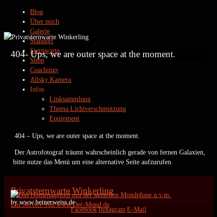
Blog
Über mich
Galerie
Standort
Sternwarte
404- Ups, we are outer space at the moment.
Shop
Coachings
Allsky Kamera
Infos
Linksammlung
Thema Lichtverschmutzung
Equipment
Datenschutz
404 – Ups, we are outer space at the moment.
Kontakt
Impressum
Der Astrofotograf träumt wahrscheinlich gerade von fernen Galaxien,
bitte nutze das Menü um eine alternative Seite aufzurufen.
Privatsternwarte Winkerling
by www.heinerweiss.de
Ein Service von www.Der-Mond.de
Facebook
Instagram
E-Mail